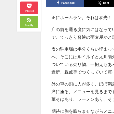
Facebook
post
Pocket
正にホームラン。それは泰光！
Feedly
店の前を通る度に気にはなって
で、てっきり普通の蕎麦屋かと
表の駐車場は半分くらい埋まっ
へ。そこにはルイルイと太川陽
ついている売り物。一抱えもあろ
近所、親戚等でつくっていて買
外の車の割に人が多く、ほぼ満
席に座る。メニューを見るまで
華そばあり、ラーメンあり、そ
期待に胸を膨らませながらメニ