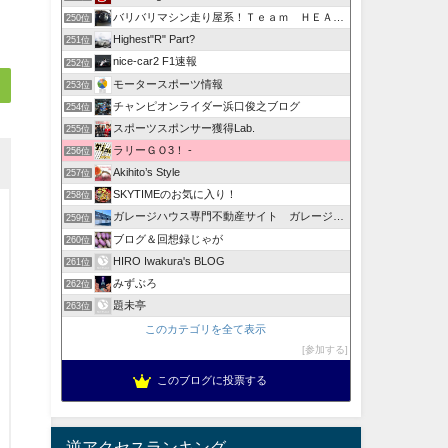
バリバリマシン走り屋系！Ｔｅａｍ ＨＥＡＴ ＵＰ！
250位
Highest"R" Part?
251位
nice-car2 F1速報
252位
モータースポーツ情報
253位
チャンピオンライダー浜口俊之ブログ
254位
スポーツスポンサー獲得Lab.
255位
ラリーＧＯ3！ -
256位
Akihito’s Style
257位
SKYTIMEのお気に入り！
258位
ガレージハウス専門不動産サイト ガレージハウスブログ
259位
ブログ＆回想録じゃが
260位
HIRO Iwakura's BLOG
261位
みずぶろ
262位
題未亭
263位
このカテゴリを全て表示
参加する
このブログに投票する
逆アクセスランキング