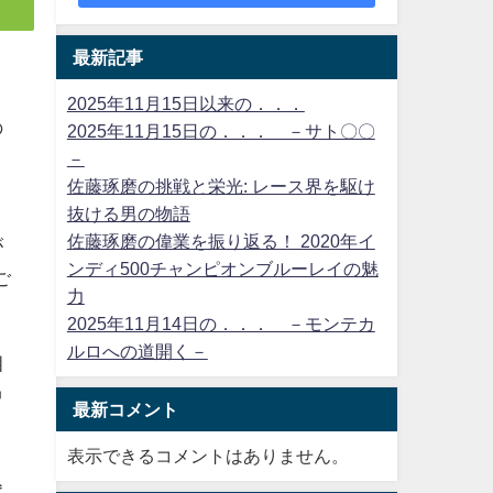
最新記事
2025年11月15日以来の．．．
の
2025年11月15日の．．． －サト〇〇
－
佐藤琢磨の挑戦と栄光: レース界を駆け
抜ける男の物語
佐藤琢磨の偉業を振り返る！ 2020年イ
が
ンディ500チャンピオンブルーレイの魅
ご
力
2025年11月14日の．．． －モンテカ
ルロへの道開く－
相
中
最新コメント
！
表示できるコメントはありません。
込