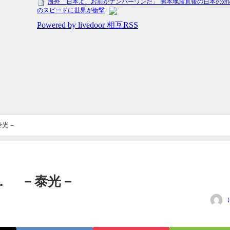
泰光－
．． －泰光－