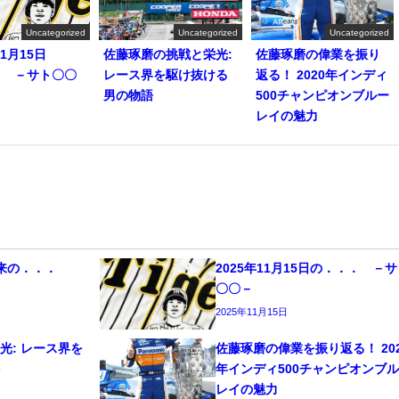
Uncategorized
Uncategorized
Uncategorized
11月15日
佐藤琢磨の挑戦と栄光:
佐藤琢磨の偉業を振り
． －サト〇〇
レース界を駆け抜ける
返る！ 2020年インディ
男の物語
500チャンピオンブルー
レイの魅力
以来の．．．
2025年11月15日の．．． －
〇〇－
2025年11月15日
光: レース界を
佐藤琢磨の偉業を振り返る！ 202
語
年インディ500チャンピオンブ
レイの魅力