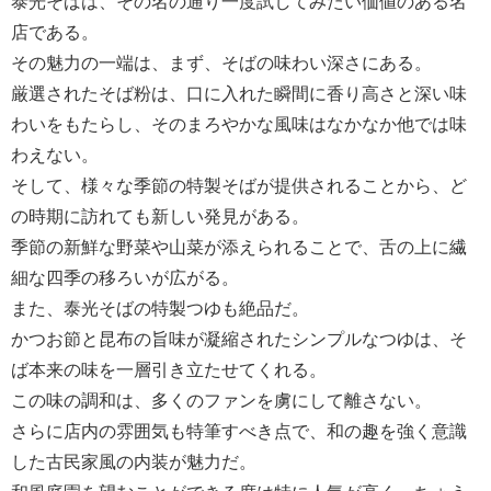
泰光そばは、その名の通り一度試してみたい価値のある名
店である。
その魅力の一端は、まず、そばの味わい深さにある。
厳選されたそば粉は、口に入れた瞬間に香り高さと深い味
わいをもたらし、そのまろやかな風味はなかなか他では味
わえない。
そして、様々な季節の特製そばが提供されることから、ど
の時期に訪れても新しい発見がある。
季節の新鮮な野菜や山菜が添えられることで、舌の上に繊
細な四季の移ろいが広がる。
また、泰光そばの特製つゆも絶品だ。
かつお節と昆布の旨味が凝縮されたシンプルなつゆは、そ
ば本来の味を一層引き立たせてくれる。
この味の調和は、多くのファンを虜にして離さない。
さらに店内の雰囲気も特筆すべき点で、和の趣を強く意識
した古民家風の内装が魅力だ。