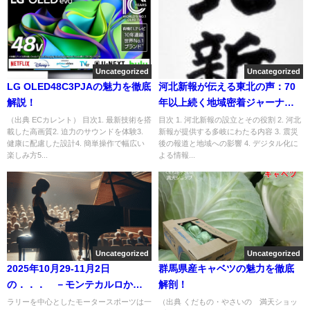
Uncategorized
Uncategorized
LG OLED48C3PJAの魅力を徹底
河北新報が伝える東北の声：70
解説！
年以上続く地域密着ジャーナリ
ズムの力
（出典 ECカレント） 目次1. 最新技術を搭
目次 1. 河北新報の設立とその役割 2. 河北
載した高画質2. 迫力のサウンドを体験3.
新報が提供する多岐にわたる内容 3. 震災
健康に配慮した設計4. 簡単操作で幅広い
後の報道と地域への影響 4. デジタル化に
楽しみ方5...
よる情報...
Uncategorized
Uncategorized
2025年10月29-11月2日
群馬県産キャベツの魅力を徹底
の．．． －モンテカルロか発
解剖！
表会か？－
ラリーを中心としたモータースポーツは一
（出典 くだもの・やさいの 満天ショッ