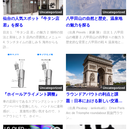
Uncategorized
Uncategorized
仙台の人気スポット『牛タン店
八甲田山の自然と歴史、温泉地
若』を探る
の魅力を探る
目次 1. 『牛タン店 若』の魅力 2. 独特の技
（出典 Pexels：家豪 陳） 目次 1. 八甲田
法と美味しさ 3. 店内の雰囲気とメニュー
山の概要 2. 八甲田山の四季折々の魅力 3.
4. ランチタイムの楽しみ 5. 海外からも
歴史的な背景と八甲田の戦 4. 温泉地と...
訪...
Uncategorized
Uncategorized
『ホイールアライメント調整』
ラウンドアバウトの利点と課
題：日本における新しい交通イ
車の足回りであるスプリングとショックア
ブソーバーを交換したら、ハンドルに違和
ンフラの姿
（出典 Pixabay：iankelsall1） Drive Paris
感が、、、 直進性が悪い気するので、ト
Arc de Triomphe roundabout 凱旋門ラウ
ーアウトに？ で、ホイー...
ン...