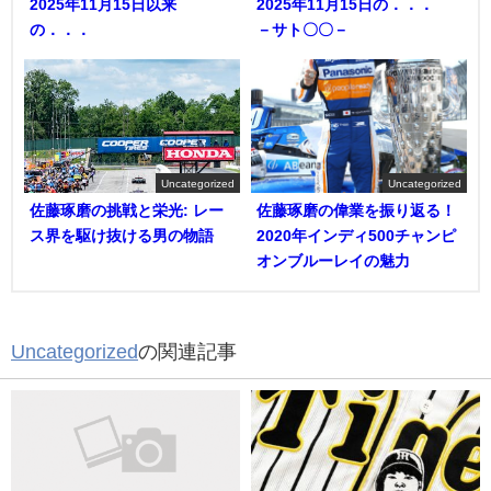
2025年11月15日以来
2025年11月15日の．．．
の．．．
－サト〇〇－
Uncategorized
Uncategorized
佐藤琢磨の挑戦と栄光: レー
佐藤琢磨の偉業を振り返る！
ス界を駆け抜ける男の物語
2020年インディ500チャンピ
オンブルーレイの魅力
Uncategorized
の関連記事