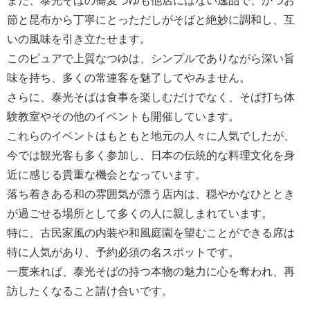
また、泰光そばの蕎麦つゆも他店にはない逸品で、かつお
節と昆布から丁寧にとっただしがそばと絶妙に調和し、互
いの風味を引き立たせます。
このピュアで上質なつゆは、シンプルでありながら深い旨
味を持ち、多くの常連客を魅了してやみません。
さらに、泰光そばは食事を楽しむだけでなく、そば打ち体
験教室やその他のイベントも開催しています。
これらのイベントはもともと地元の人々に人気でしたが、
今では観光客も多く参加し、日本の伝統的な料理文化を身
近に感じる貴重な機会となっています。
落ち着きある和の雰囲気が漂う店内は、穏やかなひととき
が過ごせる場所として多くの人に親しまれています。
特に、古民家風の内装や和風庭園を望むことができる席は
特に人気があり、予約必須の名スポットです。
一度来れば、泰光そばの持つ本物の魅力に心を奪われ、再
訪したくなること請け合いです。