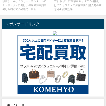
段落し、今は「ラリー・モンテカルロ・ヒ
プ） 目次1. 群馬県産キャベツの特徴と
ストリック」に向け、出場登録申請中。
は？2. オススメの保存方法3. 購入時の注
何しろ初めての経験で、周囲...
意点4. 健康効果...
スポンサードリンク
キーワード