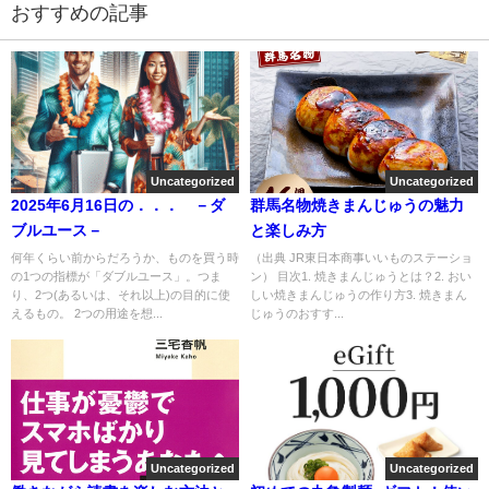
おすすめの記事
Uncategorized
Uncategorized
2025年6月16日の．．． －ダ
群馬名物焼きまんじゅうの魅力
ブルユース－
と楽しみ方
何年くらい前からだろうか、ものを買う時
（出典 JR東日本商事いいものステーショ
の1つの指標が「ダブルユース」。つま
ン） 目次1. 焼きまんじゅうとは？2. おい
り、2つ(あるいは、それ以上)の目的に使
しい焼きまんじゅうの作り方3. 焼きまん
えるもの。 2つの用途を想...
じゅうのおすす...
Uncategorized
Uncategorized