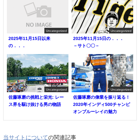
Uncategorized
Uncategorized
2025年11月15日以来
2025年11月15日の．．．
の．．．
－サト〇〇－
Uncategorized
Uncategorized
佐藤琢磨の挑戦と栄光: レー
佐藤琢磨の偉業を振り返る！
ス界を駆け抜ける男の物語
2020年インディ500チャンピ
オンブルーレイの魅力
当サイトについて
の関連記事