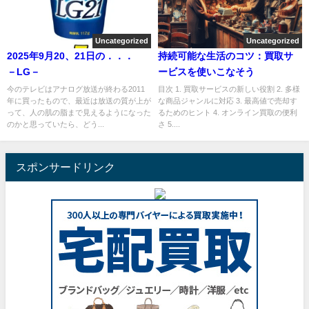
Uncategorized
Uncategorized
2025年9月20、21日の．．．
持続可能な生活のコツ：買取サ
－LG－
ービスを使いこなそう
今のテレビはアナログ放送が終わる2011
目次 1. 買取サービスの新しい役割 2. 多様
年に買ったもので、最近は放送の質が上が
な商品ジャンルに対応 3. 最高値で売却す
って、人の肌の脂まで見えるようになった
るためのヒント 4. オンライン買取の便利
のかと思っていたら、どう...
さ 5....
スポンサードリンク