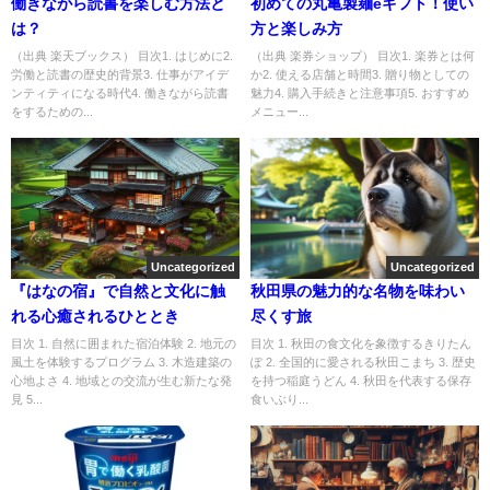
働きながら読書を楽しむ方法と
初めての丸亀製麺eギフト！使い
は？
方と楽しみ方
（出典 楽天ブックス） 目次1. はじめに2.
（出典 楽券ショップ） 目次1. 楽券とは何
労働と読書の歴史的背景3. 仕事がアイデ
か2. 使える店舗と時間3. 贈り物としての
ンティティになる時代4. 働きながら読書
魅力4. 購入手続きと注意事項5. おすすめ
をするための...
メニュー...
Uncategorized
Uncategorized
『はなの宿』で自然と文化に触
秋田県の魅力的な名物を味わい
れる心癒されるひととき
尽くす旅
目次 1. 自然に囲まれた宿泊体験 2. 地元の
目次 1. 秋田の食文化を象徴するきりたん
風土を体験するプログラム 3. 木造建築の
ぽ 2. 全国的に愛される秋田こまち 3. 歴史
心地よさ 4. 地域との交流が生む新たな発
を持つ稲庭うどん 4. 秋田を代表する保存
見 5...
食いぶり...