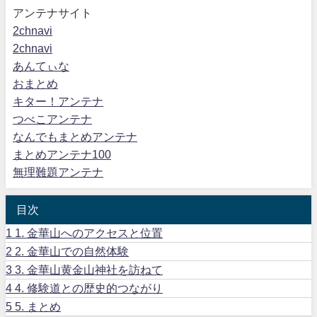
アンテナサイト
2chnavi
2chnavi
あんてぃな
おまとめ
キター！アンテナ
つべこアンテナ
なんでもまとめアンテナ
まとめアンテナ100
無理難題アンテナ
目次
1
1. 金華山へのアクセスと位置
2
2. 金華山での自然体験
3
3. 金華山黄金山神社を訪ねて
4
4. 修験道との歴史的つながり
5
5. まとめ