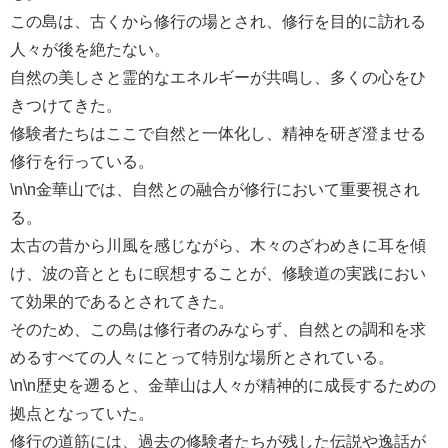
この島は、古くから修行の場とされ、修行を目的に訪れる
人々が後を絶たない。
自然の美しさと霊的なエネルギーが共鳴し、多くの心をひ
きつけてきた。
修験者たちはここで自然と一体化し、精神を研ぎ澄ませる
修行を行っている。
\n\n金華山では、自然との融合が修行において重要視され
る。
太古の昔から川風を感じながら、木々のざわめきに耳を傾
け、波の音とともに瞑想することが、修験道の実践におい
て効果的であるとされてきた。
そのため、この島は修行者のみならず、自然との調和を求
めるすべての人々にとって特別な場所とされている。
\n\n歴史を遡ると、金華山は人々が精神的に成長するための
拠点となっていた。
修行の道筋には、過去の修験者たちが残した伝説や逸話が