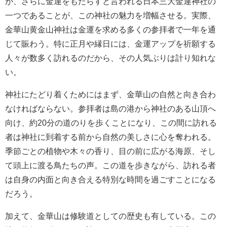
が、さらに金運をもたらすと言われる日本三大金運神社の
一つであることが、この神社の魅力を増幅させる。実際、
金華山黄金山神社は金運を求める多くの参拝者で一年を通
じて賑わう。特に正月や縁日には、金運アップを祈願する
人々が数多く訪れるのだから、その人気ぶりは計り知れな
い。
神社にたどり着くためにはまず、金華山の自然と向き合わ
なければならない。参拝者は島の港から神社のある山頂へ
向け、約20分の道のりを歩くことになり、この間に訪れる
者は神社に到着する前から自然の美しさに心を奪われる。
季節ごとの植物や木々の香り、目の前に広がる海原、そし
て頭上に渡る鳥たちの声。この道を歩きながら、訪れる者
は自身の内面と向き合える特別な時間を過ごすことになる
だろう。
加えて、金華山は修験道としての歴史も有している。この