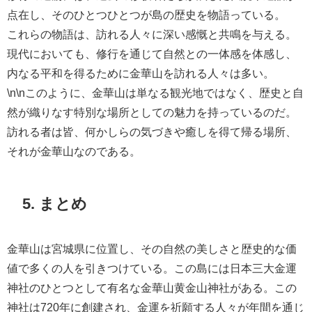
点在し、そのひとつひとつが島の歴史を物語っている。
これらの物語は、訪れる人々に深い感慨と共鳴を与える。
現代においても、修行を通じて自然との一体感を体感し、
内なる平和を得るために金華山を訪れる人々は多い。
\n\nこのように、金華山は単なる観光地ではなく、歴史と自
然が織りなす特別な場所としての魅力を持っているのだ。
訪れる者は皆、何かしらの気づきや癒しを得て帰る場所、
それが金華山なのである。
5. まとめ
金華山は宮城県に位置し、その自然の美しさと歴史的な価
値で多くの人を引きつけている。この島には日本三大金運
神社のひとつとして有名な金華山黄金山神社がある。この
神社は720年に創建され、金運を祈願する人々が年間を通じ