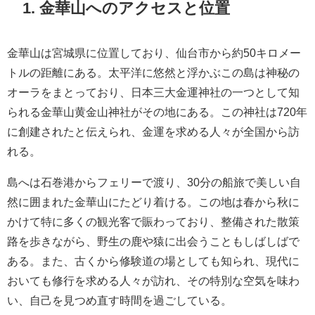
1. 金華山へのアクセスと位置
金華山は宮城県に位置しており、仙台市から約50キロメー
トルの距離にある。太平洋に悠然と浮かぶこの島は神秘の
オーラをまとっており、日本三大金運神社の一つとして知
られる金華山黄金山神社がその地にある。この神社は720年
に創建されたと伝えられ、金運を求める人々が全国から訪
れる。
島へは石巻港からフェリーで渡り、30分の船旅で美しい自
然に囲まれた金華山にたどり着ける。この地は春から秋に
かけて特に多くの観光客で賑わっており、整備された散策
路を歩きながら、野生の鹿や猿に出会うこともしばしばで
ある。また、古くから修験道の場としても知られ、現代に
おいても修行を求める人々が訪れ、その特別な空気を味わ
い、自己を見つめ直す時間を過ごしている。