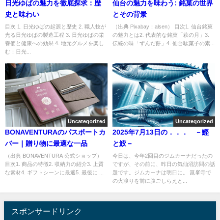
日光ゆばの魅力を徹底探求：歴
仙台の魅力を味わう: 銘菓の世界
史と味わい
とその背景
目次 1. 日光ゆばの起源と歴史 2. 職人技が
（出典 Pixabay：alsen） 目次1. 仙台銘菓
光る日光ゆばの製造工程 3. 日光ゆばの栄
の魅力とは2. 代表的な銘菓「萩の月」3.
養価と健康への効果 4. 地元グルメを楽し
伝統の味「ずんだ餅」4. 仙台駄菓子の素...
む：日光...
Uncategorized
Uncategorized
BONAVENTURAのパスポートカ
2025年7月13日の．．． －鰹
バー｜贈り物に最適な一品
と鮫－
（出典 BONAVENTURA 公式ショップ）
今日は、今年2回目のジムカーナだったの
目次1. 商品の特徴2. 収納力の紹介3. 上質
ですが、その前に、昨日の気仙沼訪問の話
な素材4. ギフトシーンに最適5. 最後に ...
題です。ジムカーナは明日に。 箟峯寺で
の火渡りを前に腹ごしらえと...
スポンサードリンク