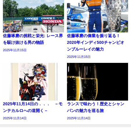
佐藤琢磨の挑戦と栄光: レース界
佐藤琢磨の偉業を振り返る！
を駆け抜ける男の物語
2020年インディ500チャンピオ
ンブルーレイの魅力
2025年11月15日
2025年11月15日
2025年11月14日の．．． －モ
ランスで味わう！歴史とシャン
ンテカルロへの道開く－
パンの魅力を巡る旅
2025年11月14日
2025年11月14日