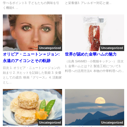
学べるポイント3. 子どもたちの興味を引
と栄養価3. アレルギー対応と健...
く機能4. ...
Uncategorized
Uncategorized
オリビア・ニュートン＝ジョン:
世界が認めた金華ハムの魅力
永遠のアイコンとその軌跡
（出典 SANMEI - 小熊猫キッチン -） 目次
1. 金華ハムとは？2. 製造工程について3.
目次 1. オリビア・ニュートン＝ジョンの
料理への活用方法4. 本物の中華料理への...
始まり 2. 大ヒットを記録した歌姫 3. 女優
としての成功: 映画『グリース』 4. 活動家
とし...
Uncategorized
Uncategorized