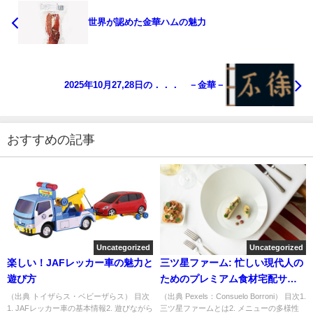
世界が認めた金華ハムの魅力
2025年10月27,28日の．．． －金華－
おすすめの記事
Uncategorized
Uncategorized
楽しい！JAFレッカー車の魅力と
三ツ星ファーム: 忙しい現代人の
遊び方
ためのプレミアム食材宅配サー
ビス
（出典 トイザらス・ベビーザらス） 目次
（出典 Pexels：Consuelo Borroni） 目次1.
1. JAFレッカー車の基本情報2. 遊びながら
三ツ星ファームとは2. メニューの多様性