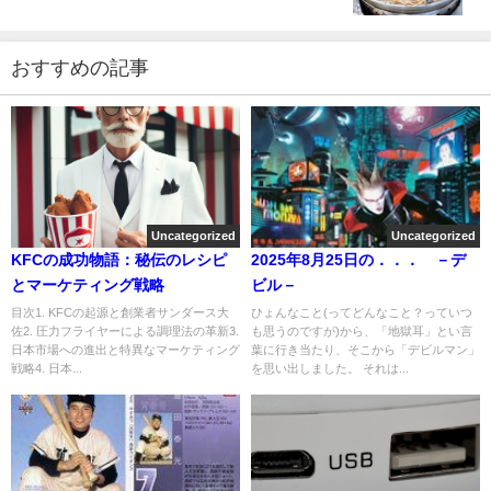
おすすめの記事
Uncategorized
Uncategorized
KFCの成功物語：秘伝のレシピ
2025年8月25日の．．． －デ
とマーケティング戦略
ビル－
目次1. KFCの起源と創業者サンダース大
ひょんなこと(ってどんなこと？っていつ
佐2. 圧力フライヤーによる調理法の革新3.
も思うのですが)から、「地獄耳」とい言
日本市場への進出と特異なマーケティング
葉に行き当たり、そこから「デビルマン」
戦略4. 日本...
を思い出しました。 それは...