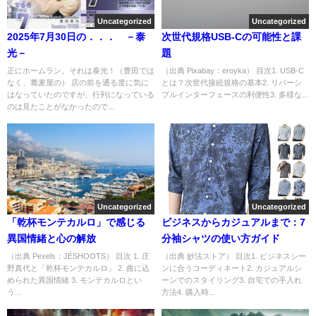
Uncategorized
Uncategorized
2025年7月30日の．．． －泰
次世代規格USB-Cの可能性と課
光－
題
正にホームラン。それは泰光！（豊田では
（出典 Pixabay：eroyka） 目次1. USB-C
なく、蕎麦屋の） 店の前を通る度に気に
とは？次世代接続規格の基本2. リバーシ
はなっていたのですが、行列になっている
ブルインターフェースの利便性3. 多様な...
のは見たことがなかったので...
Uncategorized
Uncategorized
「乾杯モンテカルロ」で感じる
ビジネスからカジュアルまで：7
異国情緒と心の解放
分袖シャツの使い方ガイド
（出典 Pexels：JÉSHOOTS） 目次 1. 庄
（出典 妙法ストア） 目次1. ビジネスシー
野真代と「乾杯モンテカルロ」 2. 曲に込
ンに合うコーディネート2. カジュアルシ
められた異国情緒 3. モンテカルロとい
ーンでのスタイリング3. 自宅での手入れ
う...
方法4. 購入時...