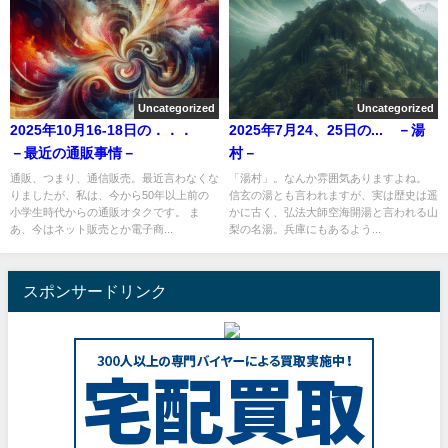
Uncategorized
Uncategorized
2025年10月16-18日の．．．
2025年7月24、25日の... －湯
－最近の通販事情－
村－
通販、つまり、通信販売。最近言わなくな
「湯村」。なんか雰囲気ありますよね。
りましたが、私は、今から50年以上前の
信玄の湯とも言われますが、実は歴史は遥
小学生時代からの通販オタクです。 ま
かに古く、弘法大師空海開湯と言われる山
あ、今はネット販売とか電子商...
梨の名湯。兵庫にもあるよう...
スポンサードリンク