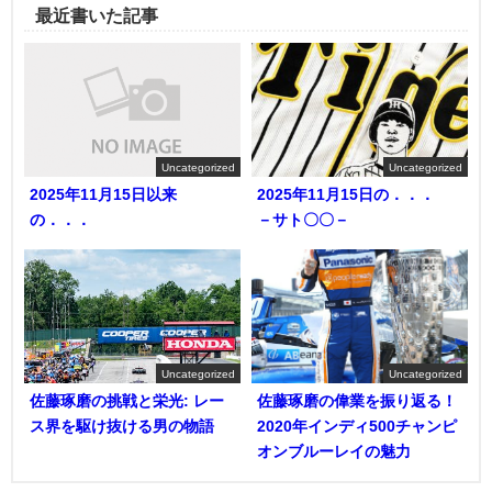
最近書いた記事
Uncategorized
Uncategorized
2025年11月15日以来
2025年11月15日の．．．
の．．．
－サト〇〇－
Uncategorized
Uncategorized
佐藤琢磨の挑戦と栄光: レー
佐藤琢磨の偉業を振り返る！
ス界を駆け抜ける男の物語
2020年インディ500チャンピ
オンブルーレイの魅力