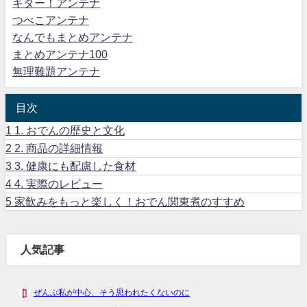
キター！アンテナ
つべこアンテナ
なんでもまとめアンテナ
まとめアンテナ100
無理難題アンテナ
目次
1
1. おでんの歴史と文化
2
2. 商品の詳細情報
3
3. 健康にも配慮した食材
4
4. 実際のレビュー
5
家飲みをもっと楽しく！おでん関東煮のすすめ
人気記事