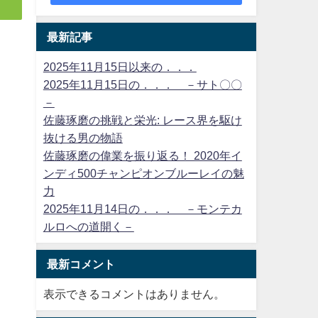
最新記事
2025年11月15日以来の．．．
2025年11月15日の．．． －サト〇〇
－
佐藤琢磨の挑戦と栄光: レース界を駆け
抜ける男の物語
佐藤琢磨の偉業を振り返る！ 2020年イ
ンディ500チャンピオンブルーレイの魅
力
2025年11月14日の．．． －モンテカ
ルロへの道開く－
最新コメント
表示できるコメントはありません。