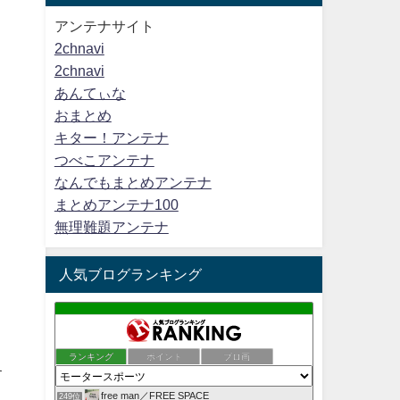
アンテナサイト
2chnavi
2chnavi
あんてぃな
おまとめ
キター！アンテナ
つべこアンテナ
なんでもまとめアンテナ
まとめアンテナ100
無理難題アンテナ
人気ブログランキング
ランキング
ポイント
ブロ画
す
free man／FREE SPACE
249位