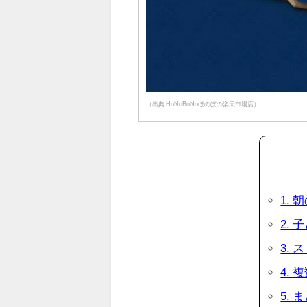
（出典 HoNoBoNoほのぼの楽天市場店）
1.
2.
3.
4.
5. 