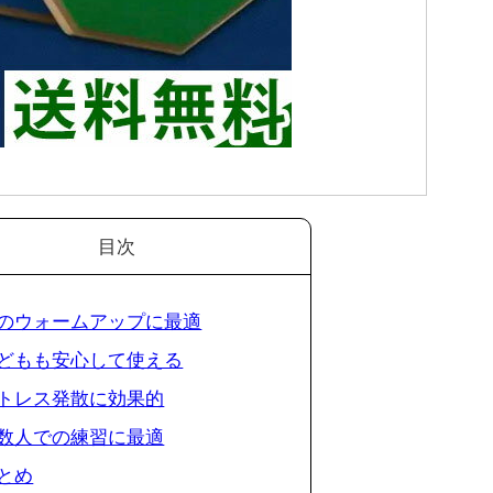
目次
 朝のウォームアップに最適
 子どもも安心して使える
 ストレス発散に効果的
 複数人での練習に最適
まとめ