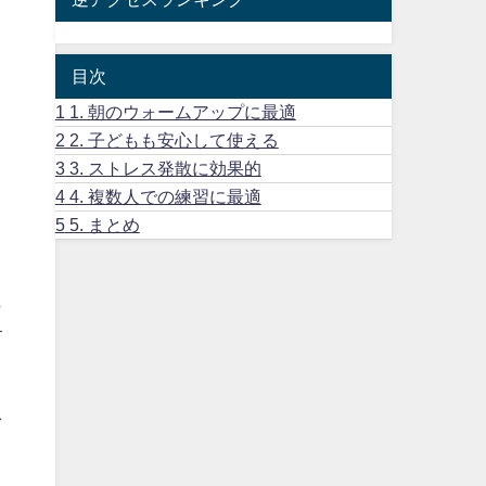
ィ
こ
目次
1
1. 朝のウォームアップに最適
2
2. 子どもも安心して使える
3
3. ストレス発散に効果的
4
4. 複数人での練習に最適
5
5. まとめ
ら
す
を