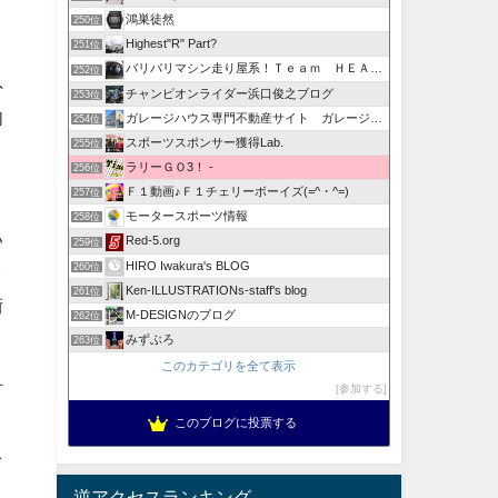
こ
鴻巣徒然
250位
Highest"R" Part?
251位
バリバリマシン走り屋系！Ｔｅａｍ ＨＥＡＴ ＵＰ！
252位
外
チャンピオンライダー浜口俊之ブログ
253位
叩
ガレージハウス専門不動産サイト ガレージハウスブログ
254位
スポーツスポンサー獲得Lab.
255位
ラリーＧＯ3！ -
256位
Ｆ１動画♪Ｆ１チェリーボーイズ(=^・^=)
257位
モータースポーツ情報
258位
い
Red-5.org
259位
HIRO Iwakura's BLOG
260位
ラ
Ken-ILLUSTRATIONs-staff's blog
261位
術
M-DESIGNのブログ
262位
みずぶろ
263位
このカテゴリを全て表示
打
参加する
ま
このブログに投票する
を
逆アクセスランキング