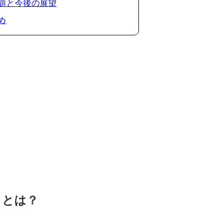
 課題と今後の展望
め
トとは？