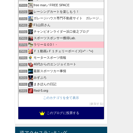
free man／FREE SPACE
251位
レーシングカートを楽しもう！
252位
ガレージハウス専門不動産サイト ガレージハウスブログ
253位
F1山田さん
254位
チャンピオンライダー浜口俊之ブログ
255位
スポーツスポンサー獲得Lab.
256位
ラリーＧＯ3！ -
257位
Ｆ１動画♪Ｆ１チェリーボーイズ(=^・^=)
258位
モータースポーツ情報
259位
40代からのエンジョイカート
260位
最新スポーツカー事情
261位
みずぶろ
262位
まきぽんの日記
263位
Red-5.org
264位
このカテゴリを全て表示
参加する
このブログに投票する
逆アクセスランキング