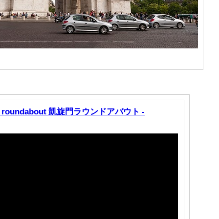
omphe roundabout 凱旋門ラウンドアバウト -