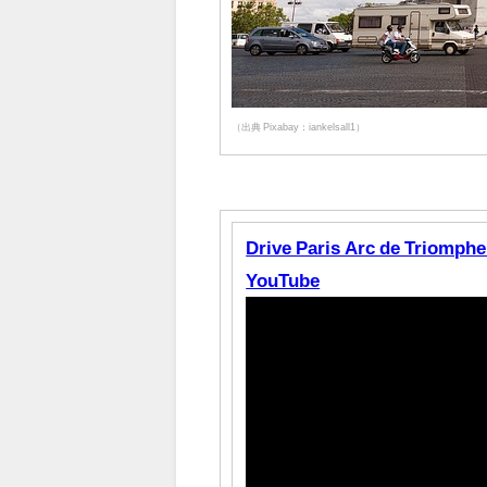
（出典 Pixabay：iankelsall1）
Drive Paris Arc de Tri
YouTube