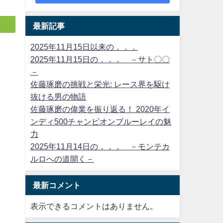
最新記事
2025年11月15日以来の．．．
2025年11月15日の．．． －サト〇〇
－
佐藤琢磨の挑戦と栄光: レース界を駆け
抜ける男の物語
佐藤琢磨の偉業を振り返る！ 2020年イ
ンディ500チャンピオンブルーレイの魅
力
2025年11月14日の．．． －モンテカ
ルロへの道開く－
最新コメント
表示できるコメントはありません。