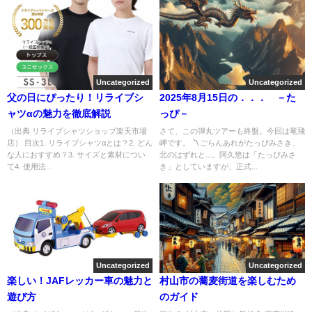
Uncategorized
Uncategorized
父の日にぴったり！リライブシ
2025年8月15日の．．． －た
ャツαの魅力を徹底解説
っぴ－
（出典 リライブシャツショップ楽天市場
さて、この弾丸ツアーも終盤。今回は竜飛
店） 目次1. リライブシャツαとは？2. どん
岬です。 〽ごらんあれがたっぴみさき、
な人におすすめ？3. サイズと素材につい
北のはずれと...。阿久悠は「たっぴみさ
て4. 使用法...
き」としていますが、正式...
Uncategorized
Uncategorized
楽しい！JAFレッカー車の魅力と
村山市の蕎麦街道を楽しむため
遊び方
のガイド