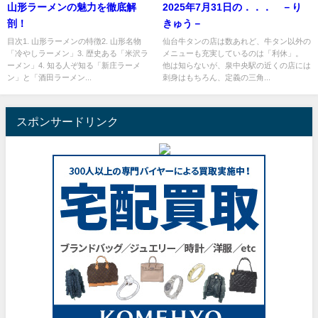
山形ラーメンの魅力を徹底解
2025年7月31日の．．． －り
剖！
きゅう－
目次1. 山形ラーメンの特徴2. 山形名物
仙台牛タンの店は数あれど、牛タン以外の
「冷やしラーメン」3. 歴史ある「米沢ラ
メニューも充実しているのは「利休」。
ーメン」4. 知る人ぞ知る「新庄ラーメ
他は知らないが、泉中央駅の近くの店には
ン」と「酒田ラーメン...
刺身はもちろん、定義の三角...
スポンサードリンク