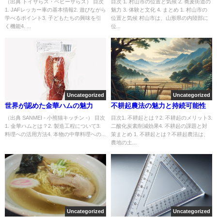
（出典 トイザらス・ベビーザらス） 目次
目次 1. 村山市の位置と気候 2. 蕎麦街道の
1. JAFレッカー車の基本情報2. 遊びながら
魅力 3. 体験と文化 4. まとめ 1. 村山市の
学べるポイント3. 子どもたちの興味を引
位置と気候 村山市は、山形県の内陸部に
く機能4. ...
位...
Uncategorized
Uncategorized
世界が認めた金華ハムの魅力
不耕起農法の魅力と持続可能性
（出典 SANMEI - 小熊猫キッチン -） 目次
目次1. 不耕起とは？2. 不耕起のメリット3.
1. 金華ハムとは？2. 製造工程について3.
二酸化炭素削減効果4. 不耕起の課題と対
料理への活用方法4. 本物の中華料理への...
策まとめ 1. 不耕起とは？不耕起農法は、
農地の土...
Uncategorized
Uncategorized