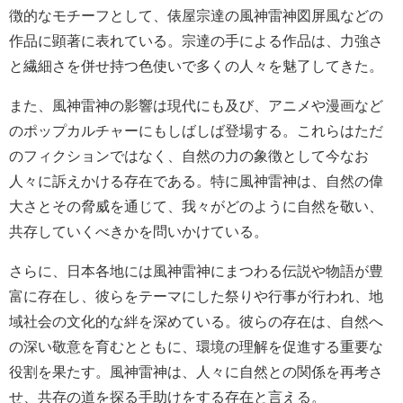
徴的なモチーフとして、俵屋宗達の風神雷神図屏風などの
作品に顕著に表れている。宗達の手による作品は、力強さ
と繊細さを併せ持つ色使いで多くの人々を魅了してきた。
また、風神雷神の影響は現代にも及び、アニメや漫画など
のポップカルチャーにもしばしば登場する。これらはただ
のフィクションではなく、自然の力の象徴として今なお
人々に訴えかける存在である。特に風神雷神は、自然の偉
大さとその脅威を通じて、我々がどのように自然を敬い、
共存していくべきかを問いかけている。
さらに、日本各地には風神雷神にまつわる伝説や物語が豊
富に存在し、彼らをテーマにした祭りや行事が行われ、地
域社会の文化的な絆を深めている。彼らの存在は、自然へ
の深い敬意を育むとともに、環境の理解を促進する重要な
役割を果たす。風神雷神は、人々に自然との関係を再考さ
せ、共存の道を探る手助けをする存在と言える。