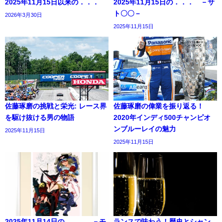
2025年11月15日以来の．．．
2025年11月15日の．．． －サ
ト〇〇－
2026年3月30日
2025年11月15日
佐藤琢磨の挑戦と栄光: レース界
佐藤琢磨の偉業を振り返る！
を駆け抜ける男の物語
2020年インディ500チャンピオ
ンブルーレイの魅力
2025年11月15日
2025年11月15日
2025年11月14日の．．． －モ
ランスで味わう！歴史とシャン