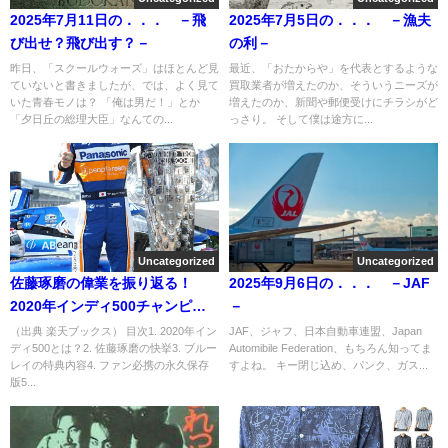
2025年7月11日の．．． －飛
2025年7月5日の．．． －漁夫
び出せ？飛び出す？－
の利－
昨日、「スクールウォーズ」はほとんど見
最近、「おたからや」を代表とするような
ていないと書きましたが、では、よく見て
買取業者が増えたのか、そういうニーズが
いた青春モノは？ 「俺は男だ！」とか
増えたのか、新聞や郵便受けにチラシがど
「夕日丘の総理大臣」なんての...
っさり。 そして僕は途方に...
Uncategorized
Uncategorized
佐藤琢磨の偉業を振り返る！
2025年9月6日の．．． －JAF
2020年インディ500チャンピオ
－
ンブルーレイの魅力
（出典 楽天ブックス） 目次1. 2020年イン
JAF、ジャフ、日本自動車連盟、Japan
ディ500とは？2. 佐藤琢磨の快挙3. ブルー
Automibile Federation、もちろん知ってま
レイの特典内容4. ファン必携の永久保存
すよね。 キー閉じ込め、パンク、ガス...
版5...