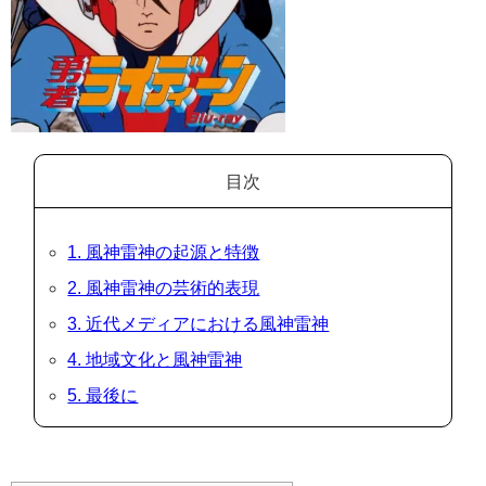
目次
1. 風神雷神の起源と特徴
2. 風神雷神の芸術的表現
3. 近代メディアにおける風神雷神
4. 地域文化と風神雷神
5. 最後に