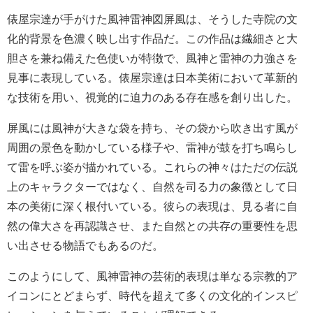
俵屋宗達が手がけた風神雷神図屏風は、そうした寺院の文
化的背景を色濃く映し出す作品だ。この作品は繊細さと大
胆さを兼ね備えた色使いが特徴で、風神と雷神の力強さを
見事に表現している。俵屋宗達は日本美術において革新的
な技術を用い、視覚的に迫力のある存在感を創り出した。
屏風には風神が大きな袋を持ち、その袋から吹き出す風が
周囲の景色を動かしている様子や、雷神が鼓を打ち鳴らし
て雷を呼ぶ姿が描かれている。これらの神々はただの伝説
上のキャラクターではなく、自然を司る力の象徴として日
本の美術に深く根付いている。彼らの表現は、見る者に自
然の偉大さを再認識させ、また自然との共存の重要性を思
い出させる物語でもあるのだ。
このようにして、風神雷神の芸術的表現は単なる宗教的ア
イコンにとどまらず、時代を超えて多くの文化的インスピ