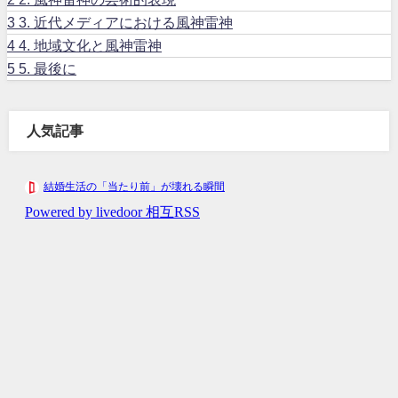
3
3. 近代メディアにおける風神雷神
4
4. 地域文化と風神雷神
5
5. 最後に
人気記事