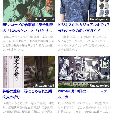
Uncategorized
Uncategorized
EPレコードの再評価！安全地帯
ビジネスからカジュアルまで：7
の「じれったい」と「ひとりぼ
分袖シャツの使い方ガイド
っちの虹」
（出典 ネットショップ駿河屋 楽天市場
（出典 妙法ストア） 目次1. ビジネスシー
店） 目次1. EPレコードの魅力再発見2. 安
ンに合うコーディネート2. カジュアルシ
全地帯の魅力を深堀りする3. 僕たちの聴
ーンでのスタイリング3. 自宅での手入れ
いた名曲たち4...
方法4. 購入時...
Uncategorized
Uncategorized
神秘の遺跡：石にこめられた縄
2025年8月18日の．．． －ゲ
文人の祈り
ルニカ－
（出典 ぐるぐる王国 楽天市場店） 目次
ピカソの名作「ゲルニカ」。 本物はマド
1. 大湯環状列石の歴史的背景2. 環状列石
リードですが、ピカソ監修のタペストリが
の特徴と意味3. 研究書「石にこめた縄文
世界に3つ、しかも、その1つは日本にあ