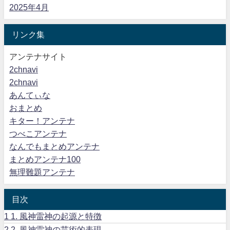
2025年4月
リンク集
アンテナサイト
2chnavi
2chnavi
あんてぃな
おまとめ
キター！アンテナ
つべこアンテナ
なんでもまとめアンテナ
まとめアンテナ100
無理難題アンテナ
目次
1
1. 風神雷神の起源と特徴
2
2. 風神雷神の芸術的表現