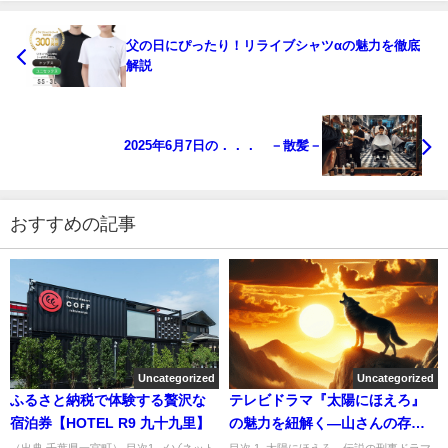
父の日にぴったり！リライブシャツαの魅力を徹底
解説
2025年6月7日の．．． －散髪－
おすすめの記事
Uncategorized
Uncategorized
ふるさと納税で体験する贅沢な
テレビドラマ『太陽にほえろ』
宿泊券【HOTEL R9 九十九里】
の魅力を紐解く—山さんの存在
感
（出典 千葉県一宮町） 目次1. メゾネット
目次 1. 太陽にほえろ—伝説の刑事ドラマ