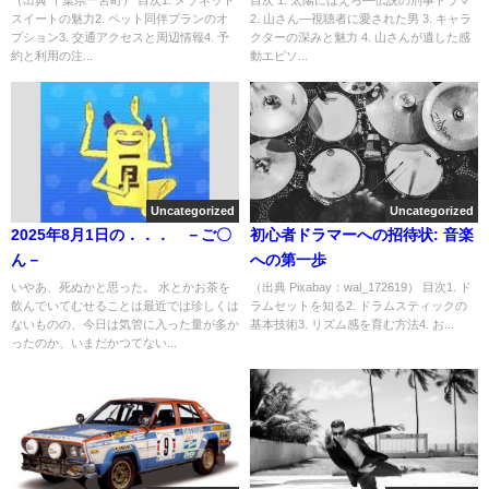
スイートの魅力2. ペット同伴プランのオ
2. 山さん—視聴者に愛された男 3. キャラ
プション3. 交通アクセスと周辺情報4. 予
クターの深みと魅力 4. 山さんが遺した感
約と利用の注...
動エピソ...
Uncategorized
Uncategorized
2025年8月1日の．．． －ご〇
初心者ドラマーへの招待状: 音楽
ん－
への第一歩
いやあ、死ぬかと思った。 水とかお茶を
（出典 Pixabay：wal_172619） 目次1. ド
飲んでいてむせることは最近では珍しくは
ラムセットを知る2. ドラムスティックの
ないものの、今日は気管に入った量が多か
基本技術3. リズム感を育む方法4. お...
ったのか、いまだかつてない...