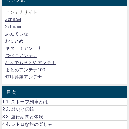
アンテナサイト
2chnavi
2chnavi
あんてぃな
おまとめ
キター！アンテナ
つべこアンテナ
なんでもまとめアンテナ
まとめアンテナ100
無理難題アンテナ
目次
1
1. ストーブ列車とは
2
2. 歴史と伝統
3
3. 運行期間と体験
4
4. レトロな旅の楽しみ