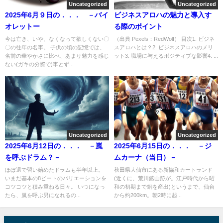
Uncategorized
Uncategorized
2025年6月９日の．．． －バイ
ビジネスアロハの魅力と導入す
オレットー
る際のポイント
今は亡き、いや、なくなって欲しくない〇
（出典 Pexels：RedWolf） 目次1. ビジネ
〇の往年の名車。 子供の頃の記憶では、
スアロハとは？2. ビジネスアロハのメリ
名前の華やかさに比べ、あまり魅力を感じ
ット3. 職場に与えるポジティブな影響4. ...
ない(ガキの分際で)車とず...
Uncategorized
Uncategorized
2025年6月12日の．．． －嵐
2025年6月15日の．．． －ジ
を呼ぶドラム？－
ムカーナ（当日）－
ほぼ還で習い始めたドラムも半年以上。
秋田県大仙市にある新協和カートランド
いまだ基本の8ビートのバリエーションを
(近くに、荒川鉱山跡が。江戸時代から昭
コツコツと積み重ねる日々。 いつになっ
和の初期まで銅を産出)というまで、仙台
たら、嵐を呼ぶ男になれるの...
から約200km。朝2時に起...