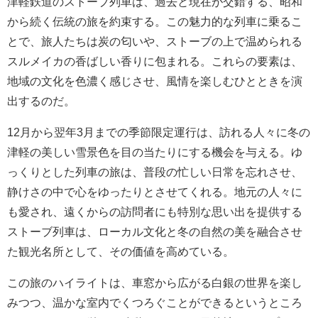
津軽鉄道のストーブ列車は、過去と現在が交錯する、昭和
から続く伝統の旅を約束する。この魅力的な列車に乗るこ
とで、旅人たちは炭の匂いや、ストーブの上で温められる
スルメイカの香ばしい香りに包まれる。これらの要素は、
地域の文化を色濃く感じさせ、風情を楽しむひとときを演
出するのだ。
12月から翌年3月までの季節限定運行は、訪れる人々に冬の
津軽の美しい雪景色を目の当たりにする機会を与える。ゆ
っくりとした列車の旅は、普段の忙しい日常を忘れさせ、
静けさの中で心をゆったりとさせてくれる。地元の人々に
も愛され、遠くからの訪問者にも特別な思い出を提供する
ストーブ列車は、ローカル文化と冬の自然の美を融合させ
た観光名所として、その価値を高めている。
この旅のハイライトは、車窓から広がる白銀の世界を楽し
みつつ、温かな室内でくつろぐことができるというところ