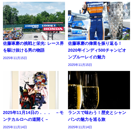
佐藤琢磨の挑戦と栄光: レース界
佐藤琢磨の偉業を振り返る！
を駆け抜ける男の物語
2020年インディ500チャンピオ
ンブルーレイの魅力
2025年11月15日
2025年11月15日
2025年11月14日の．．． －モ
ランスで味わう！歴史とシャン
ンテカルロへの道開く－
パンの魅力を巡る旅
2025年11月14日
2025年11月14日