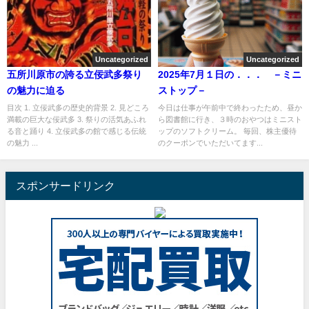
Uncategorized
Uncategorized
五所川原市の誇る立佞武多祭り
2025年7月１日の．．． －ミニ
の魅力に迫る
ストップ－
目次 1. 立佞武多の歴史的背景 2. 見どころ
今日は仕事が午前中で終わったため、昼か
満載の巨大な佞武多 3. 祭りの活気あふれ
ら図書館に行き、３時のおやつはミニスト
る音と踊り 4. 立佞武多の館で感じる伝統
ップのソフトクリーム。 毎回、株主優待
の魅力 ...
のクーポンでいただいてます...
スポンサードリンク