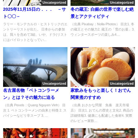
Uncategorized
Uncategorized
2025年11月15日の．．． －サ
冬の蔵王: 白銀の世界で楽しむ絶
ト〇〇－
景とアクティビティ
ラリー・モンテカルロ・ヒストリックのエ
（出典 Pixabay：Nolla-Photos） 目次1. 冬
ントリーリストが出た。 日本からの参加
の蔵王とその魅力2. 蔵王の「雪のお釜」3.
は、我々を含めて3組、いや、ドラ(リスト
ウィンタースポーツの楽しみ4....
にはパイロットとなってい...
Uncategorized
Uncategorized
名古屋名物「ベトコンラーメ
家飲みをもっと楽しく！おでん
ン」とは？その魅力に迫る
関東煮のすすめ
（出典 Pexels：Quang Nguyen Vinh） 目
（出典 おさかな問屋 魚奏 楽天市場
次 1. ベトコンラーメンの由来と特徴 2. ス
店） 目次1. おでんの歴史と文化2. 商品の
パイシーなピリ辛スープ 3. ...
詳細情報3. 健康にも配慮した食材4. 実際
のレビュー家飲...