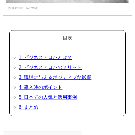
（出典 Pexels：RedWolf）
目次
1. ビジネスアロハとは？
2. ビジネスアロハのメリット
3. 職場に与えるポジティブな影響
4. 導入時のポイント
5. 日本での人気と活用事例
6. まとめ