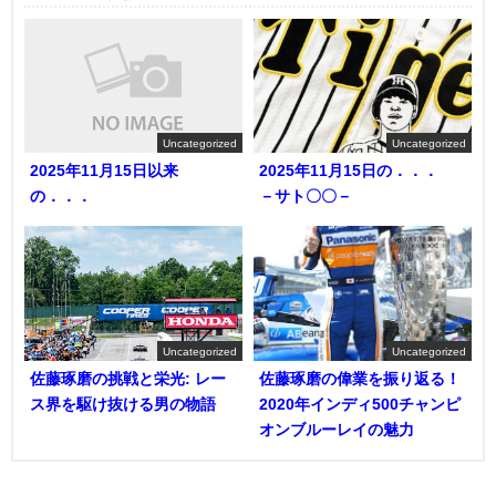
Uncategorized
Uncategorized
2025年11月15日以来
2025年11月15日の．．．
の．．．
－サト〇〇－
Uncategorized
Uncategorized
佐藤琢磨の挑戦と栄光: レー
佐藤琢磨の偉業を振り返る！
ス界を駆け抜ける男の物語
2020年インディ500チャンピ
オンブルーレイの魅力