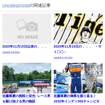
Uncategorized
の関連記事
2025年11月15日以来の．．．
2025年11月15日の．．． －サ
ト〇〇－
2026年3月30日
2025年11月15日
佐藤琢磨の挑戦と栄光: レース界
佐藤琢磨の偉業を振り返る！
を駆け抜ける男の物語
2020年インディ500チャンピオ