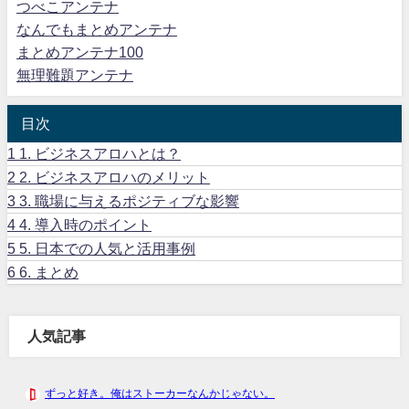
つべこアンテナ
なんでもまとめアンテナ
まとめアンテナ100
無理難題アンテナ
目次
1
1. ビジネスアロハとは？
2
2. ビジネスアロハのメリット
3
3. 職場に与えるポジティブな影響
4
4. 導入時のポイント
5
5. 日本での人気と活用事例
6
6. まとめ
人気記事