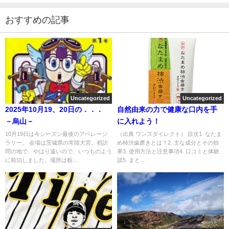
おすすめの記事
Uncategorized
Uncategorized
2025年10月19、20日の．．．
自然由来の力で健康な口内を手
－烏山－
に入れよう！
10月19日は今シーズン最後のアベレージ
（出典 ワンズダイレクト） 目次1. なたま
ラリー。 会場は茨城県の常陸大宮。初訪
め柿渋歯磨きとは？2. 主な成分とその効
問の地で、やはり遠いので、いつものよう
果3. 使用方法と注意事項4. 口コミと体験
に前泊しました。場所は栃...
談5. まと...