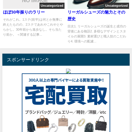
Uncategorized
Uncategorized
ほぼ30年振りのラリー
リーガルシューズの魅力とその
歴史
それがこれ。1ステ(前半)は何とか無事に
終えたものの、2ステであれやこれやとや
目次1. リーガルシューズの誕生と成功の
らかし。30年前から進歩なし。そら当た
背後にある物語2. 多様なデザインとスタ
り前か。 ＜関連する記事...
イルの展開3. 素材選びと職人技のこだわ
り4. 環境への配慮...
スポンサードリンク