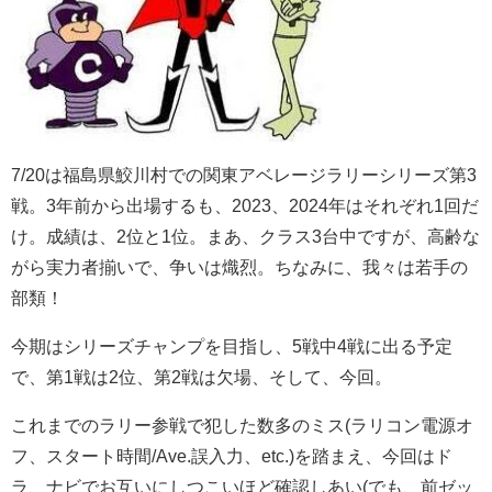
7/20は福島県鮫川村での関東アベレージラリーシリーズ第3
戦。3年前から出場するも、2023、2024年はそれぞれ1回だ
け。成績は、2位と1位。まあ、クラス3台中ですが、高齢な
がら実力者揃いで、争いは熾烈。ちなみに、我々は若手の
部類！
今期はシリーズチャンプを目指し、5戦中4戦に出る予定
で、第1戦は2位、第2戦は欠場、そして、今回。
これまでのラリー参戦で犯した数多のミス(ラリコン電源オ
フ、スタート時間/Ave.誤入力、etc.)を踏まえ、今回はド
ラ、ナビでお互いにしつこいほど確認しあい(でも、前ゼッ