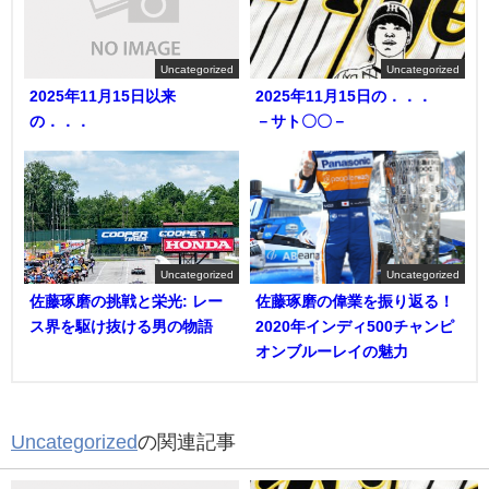
Uncategorized
Uncategorized
2025年11月15日以来
2025年11月15日の．．．
の．．．
－サト〇〇－
Uncategorized
Uncategorized
佐藤琢磨の挑戦と栄光: レー
佐藤琢磨の偉業を振り返る！
ス界を駆け抜ける男の物語
2020年インディ500チャンピ
オンブルーレイの魅力
Uncategorized
の関連記事