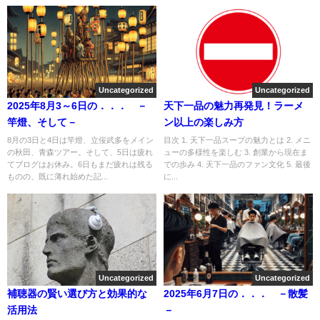
Uncategorized
Uncategorized
2025年8月3～6日の．．． －
天下一品の魅力再発見！ラーメ
竿燈、そして－
ン以上の楽しみ方
8月の3日と4日は竿燈、立佞武多をメイン
目次 1. 天下一品スープの魅力とは 2. メニ
の秋田、青森ツアー。そして、5日は疲れ
ューの多様性を楽しむ 3. 創業から現在ま
てブログはお休み。6日もまだ疲れは残る
での歩み 4. 天下一品のファン文化 5. 最後
ものの、既に薄れ始めた記...
に...
Uncategorized
Uncategorized
補聴器の賢い選び方と効果的な
2025年6月7日の．．． －散髪
活用法
－