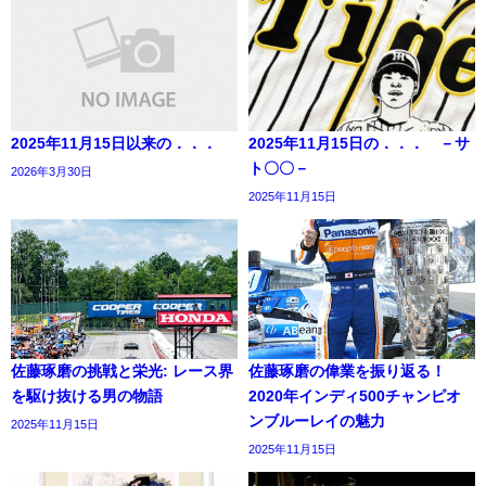
2025年11月15日以来の．．．
2025年11月15日の．．． －サ
ト〇〇－
2026年3月30日
2025年11月15日
佐藤琢磨の挑戦と栄光: レース界
佐藤琢磨の偉業を振り返る！
を駆け抜ける男の物語
2020年インディ500チャンピオ
ンブルーレイの魅力
2025年11月15日
2025年11月15日