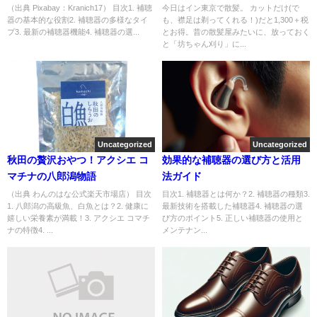
（出典 Pixabay：Kranich17） 目次1. 補聴
今日はイン東京で散髪。 カットだけ(で
器の基本的な役割2. 補聴器の多様なタイ
も、襟足は剃ってくれる！)だと1,300＋税
プ3. 最新の補聴器機能4. 補聴器の選...
とお得。昔の散髪屋みたいに、放っておく
と「坊ちゃん刈り」に...
Uncategorized
Uncategorized
秋田の贅沢おやつ！アクシエ コ
効果的な補聴器の選び方と活用
マチナの八郎潟物語
法ガイド
（出典 わんのはな公式楽天市場店） 目次
目次1. 補聴器とは何か？2. 補聴器の種類3.
1. 八郎潟の高級魚、白魚とは？2. 健康に
最新技術を搭載した補聴器4. 補聴器の選
嬉しい栄養素が満載！3. アクシエ コマチ
び方のポイント5. 正しい補聴器の使用と
ナの特徴4. ...
メンテナン...